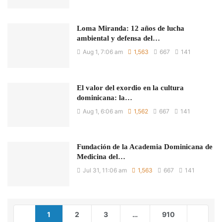
Loma Miranda: 12 años de lucha
ambiental y defensa del…
Aug 1, 7:06 am
1,563
667
141
El valor del exordio en la cultura
dominicana: la…
Aug 1, 6:06 am
1,562
667
141
Fundación de la Academia Dominicana de
Medicina del…
Jul 31, 11:06 am
1,563
667
141
1
2
3
…
910