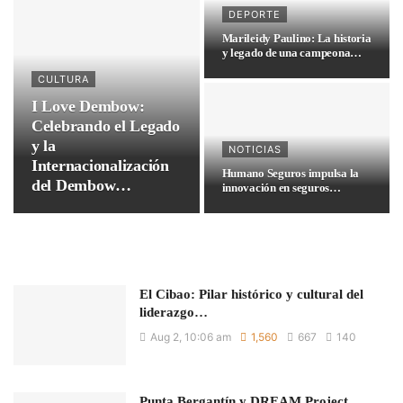
DEPORTE
Marileidy Paulino: La historia
y legado de una campeona…
CULTURA
I Love Dembow:
Celebrando el Legado
y la
NOTICIAS
Internacionalización
Humano Seguros impulsa la
del Dembow
innovación en seguros…
Dominicano
El Cibao: Pilar histórico y cultural del
liderazgo…
Aug 2, 10:06 am
1,560
667
140
Punta Bergantín y DREAM Project