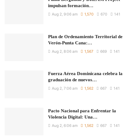
impulsan formación…
Aug 2, 9:06 am
1,570
670
141
Plan de Ordenamiento Territorial de
Verón-Punta Cana:…
Aug 2, 8:06 am
1,567
669
141
Fuerza Aérea Dominicana celebra la
graduación de nuevos…
Aug 2, 7:06 am
1,562
667
141
Pacto Nacional para Enfrentar la
Violencia Digital: Una…
Aug 2, 6:06 am
1,562
667
141