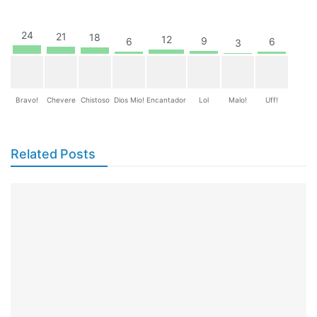
24
21
18
12
9
6
6
3
Bravo!
Chevere
Chistoso
Dios Mio!
Encantador
Lol
Malo!
Uff!
Related Posts