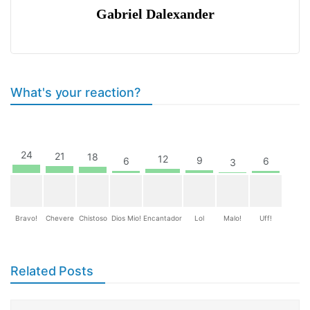
Gabriel Dalexander
What's your reaction?
24
21
18
12
9
6
6
3
Bravo!
Chevere
Chistoso
Dios Mio!
Encantador
Lol
Malo!
Uff!
Related Posts