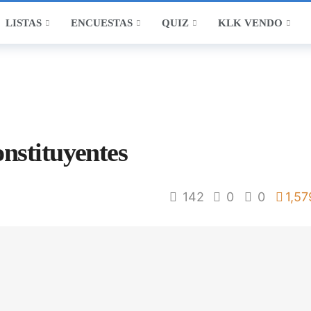
LISTAS
ENCUESTAS
QUIZ
KLK VENDO
nstituyentes
142
0
0
1,57