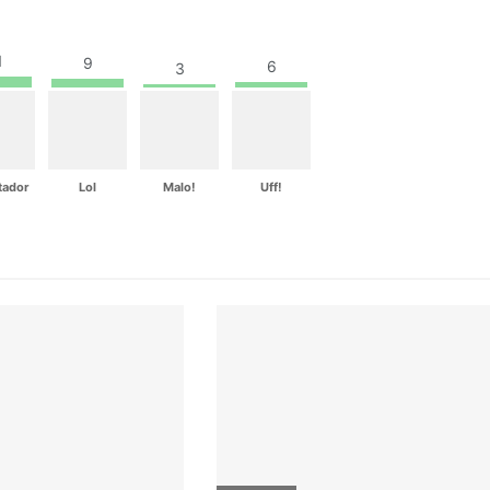
1
9
6
3
tador
Lol
Malo!
Uff!