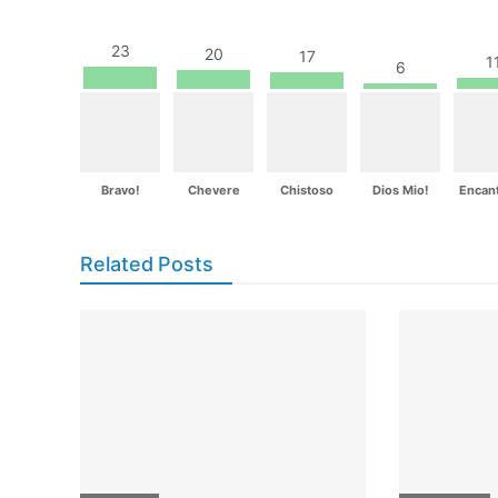
23
20
17
1
6
Bravo!
Chevere
Chistoso
Dios Mio!
Encan
Related Posts