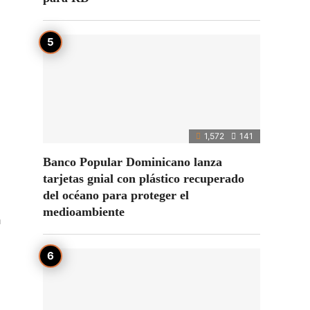
1,572
141
Banco Popular Dominicano lanza
tarjetas gnial con plástico recuperado
del océano para proteger el
medioambiente
a