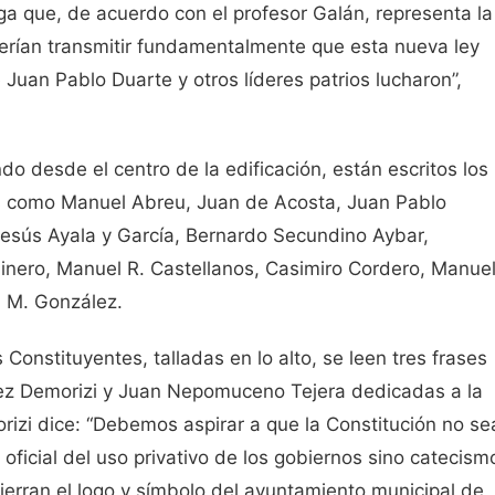
ga que, de acuerdo con el profesor Galán, representa la
uerían transmitir fundamentalmente que esta nueva ley
 Juan Pablo Duarte y otros líderes patrios lucharon”,
 desde el centro de la edificación, están escritos los
es como Manuel Abreu, Juan de Acosta, Juan Pablo
Jesús Ayala y García, Bernardo Secundino Aybar,
nero, Manuel R. Castellanos, Casimiro Cordero, Manue
d M. González.
onstituyentes, talladas en lo alto, se leen tres frases
uez Demorizi y Juan Nepomuceno Tejera dedicadas a la
zi dice: “Debemos aspirar a que la Constitución no se
ficial del uso privativo de los gobiernos sino catecism
ierran el logo y símbolo del ayuntamiento municipal de