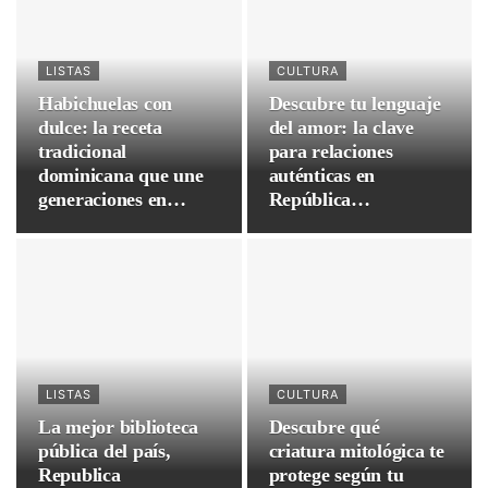
LISTAS
CULTURA
Habichuelas con
Descubre tu lenguaje
dulce: la receta
del amor: la clave
tradicional
para relaciones
dominicana que une
auténticas en
generaciones en
República
Semana Santa
Dominicana
LISTAS
CULTURA
La mejor biblioteca
Descubre qué
pública del país,
criatura mitológica te
Republica
protege según tu