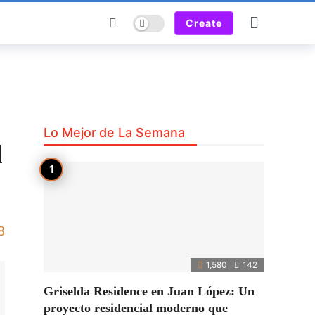
Dark mode
Create
Lo Mejor de La Semana
l
8
1,580
142
Griselda Residence en Juan López: Un
proyecto residencial moderno que