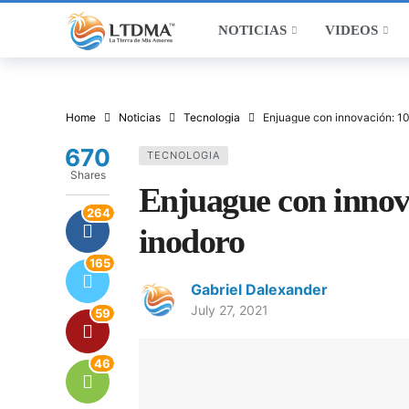
NOTICIAS
VIDEOS
Home
Noticias
Tecnologia
Enjuague con innovación: 10
670
TECNOLOGIA
Shares
Enjuague con innova
264
inodoro
165
Gabriel Dalexander
July 27, 2021
59
46