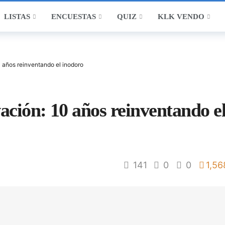
LISTAS
ENCUESTAS
QUIZ
KLK VENDO
 años reinventando el inodoro
ción: 10 años reinventando e
141
0
0
1,56