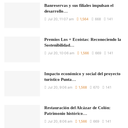
Banreservas y sus filiales impulsan el
desarrollo…
Jul 20, 11:07 am
1,564
668
141
Premios Los + Ecoístas: Reconociendo la
Sostenibilidad…
Jul 20, 10:06 am
1,566
669
141
Impacto económico y social del proyecto
turístico Punta…
Jul 20, 9:06 am
1,568
670
141
Restauración del Alcázar de Colón:
Patrimonio histórico…
Jul 20, 8:06 am
1,566
669
141