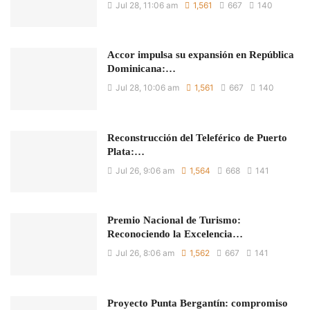
Jul 28, 11:06 am
1,561
667
140
Accor impulsa su expansión en República
Dominicana:…
Jul 28, 10:06 am
1,561
667
140
Reconstrucción del Teleférico de Puerto
Plata:…
Jul 26, 9:06 am
1,564
668
141
Premio Nacional de Turismo:
Reconociendo la Excelencia…
Jul 26, 8:06 am
1,562
667
141
Proyecto Punta Bergantín: compromiso