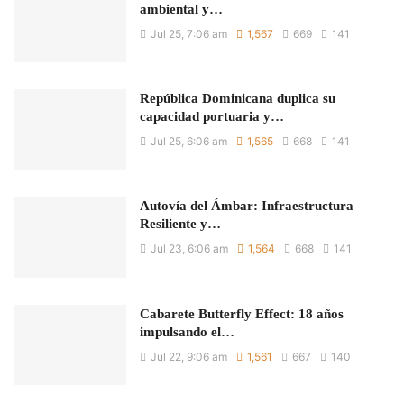
ambiental y…
Jul 25, 7:06 am
1,567
669
141
República Dominicana duplica su
capacidad portuaria y…
Jul 25, 6:06 am
1,565
668
141
Autovía del Ámbar: Infraestructura
Resiliente y…
Jul 23, 6:06 am
1,564
668
141
Cabarete Butterfly Effect: 18 años
impulsando el…
Jul 22, 9:06 am
1,561
667
140