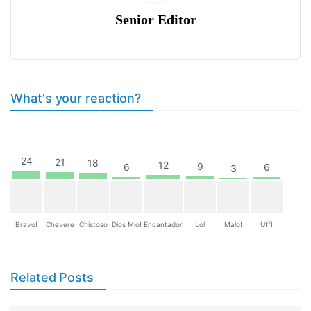
Senior Editor
What's your reaction?
24
21
18
12
9
6
6
3
Bravo!
Chevere
Chistoso
Dios Mio!
Encantador
Lol
Malo!
Uff!
Related Posts