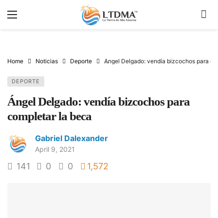
Home
Noticias
Deporte
Ángel Delgado: vendía bizcochos para co
DEPORTE
Ángel Delgado: vendía bizcochos para
completar la beca
Gabriel Dalexander
April 9, 2021
141
0
0
1,572