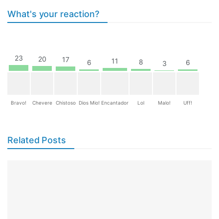
What's your reaction?
23
20
17
11
8
6
6
3
Bravo!
Chevere
Chistoso
Dios Mio!
Encantador
Lol
Malo!
Uff!
Related Posts