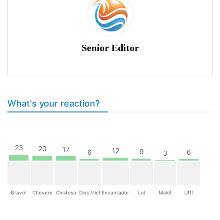
Senior Editor
What's your reaction?
23
20
17
12
9
6
6
3
Bravo!
Chevere
Chistoso
Dios Mio!
Encantador
Lol
Malo!
Uff!