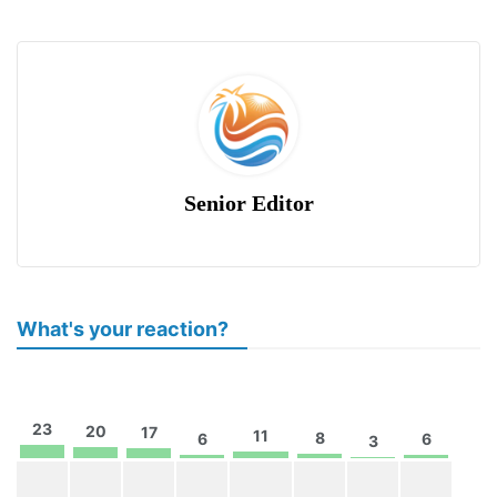
Senior Editor
What's your reaction?
23
20
17
11
8
6
6
3