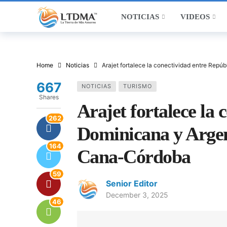
NOTICIAS
VIDEOS
Home
Noticias
Arajet fortalece la conectividad entre Rep
667
NOTICIAS
TURISMO
Shares
Arajet fortalece la
262
Dominicana y Argen
164
Cana-Córdoba
59
Senior Editor
December 3, 2025
46