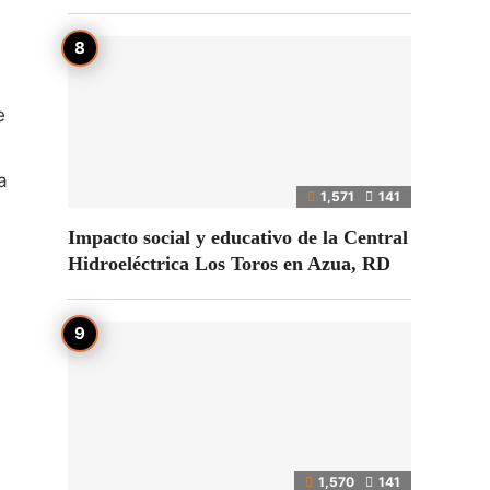
e
a
1,571
141
Impacto social y educativo de la Central
Hidroeléctrica Los Toros en Azua, RD
1,570
141