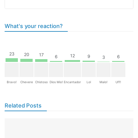
What's your reaction?
23
20
17
12
9
6
6
3
Bravo!
Chevere
Chistoso
Dios Mio!
Encantador
Lol
Malo!
Uff!
Related Posts