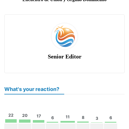
Senior Editor
What's your reaction?
22
20
17
11
8
6
6
3