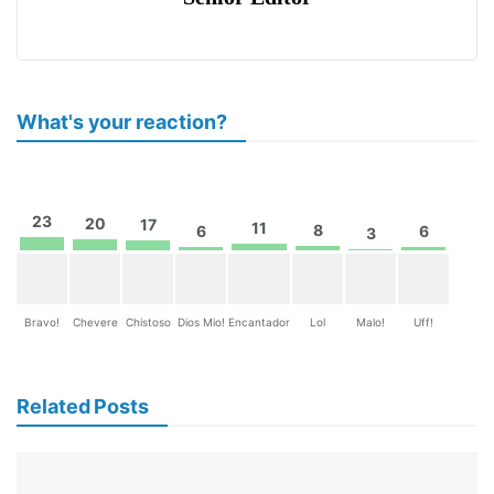
What's your reaction?
23
20
17
11
8
6
6
3
Bravo!
Chevere
Chistoso
Dios Mio!
Encantador
Lol
Malo!
Uff!
Related Posts