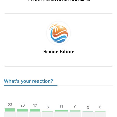
Senior Editor
What's your reaction?
23
20
17
11
9
6
6
3