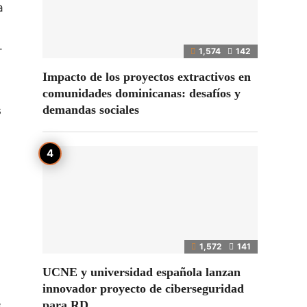
a
-
1,574
142
Impacto de los proyectos extractivos en
comunidades dominicanas: desafíos y
demandas sociales
s
1,572
141
UCNE y universidad española lanzan
innovador proyecto de ciberseguridad
e
para RD