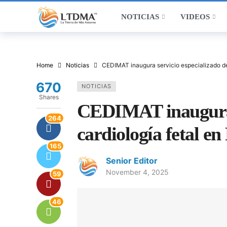
NOTICIAS
VIDEOS
Home
Noticias
CEDIMAT inaugura servicio especializado de
670
NOTICIAS
Shares
CEDIMAT inaugura s
264
cardiología fetal e
165
Senior Editor
November 4, 2025
59
46