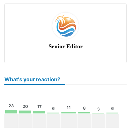
Senior Editor
What's your reaction?
23
20
17
11
8
6
6
3