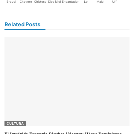
Bravo!
Chevere
Chistoso
Dios Mio!
Encantador
Lol
Malo!
Uff!
Related Posts
CULTURA
El Intrépido Emeterio Sánchez Vásquez: Héroe Dominicano