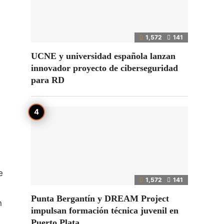
1,572
141
UCNE y universidad española lanzan
innovador proyecto de ciberseguridad
para RD
e
1,572
141
Punta Bergantín y DREAM Project
n
impulsan formación técnica juvenil en
Puerto Plata