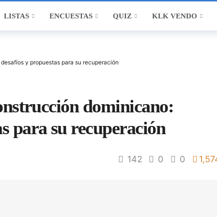
LISTAS
ENCUESTAS
QUIZ
KLK VENDO
: desafíos y propuestas para su recuperación
 construcción dominicano:
as para su recuperación
142
0
0
1,57