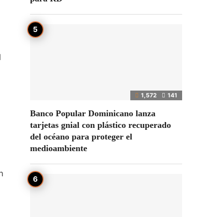
l
1,572
141
Banco Popular Dominicano lanza
tarjetas gnial con plástico recuperado
del océano para proteger el
medioambiente
n