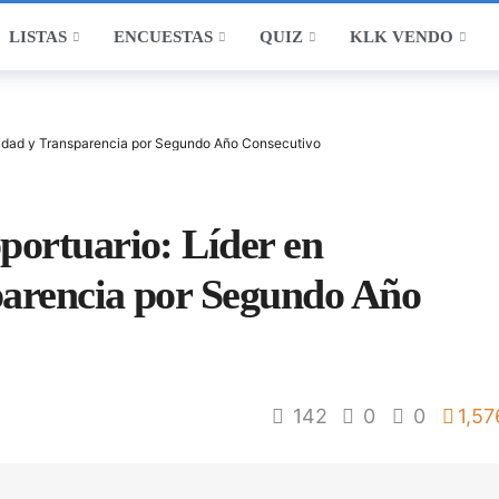
LISTAS
ENCUESTAS
QUIZ
KLK VENDO
ridad y Transparencia por Segundo Año Consecutivo
ortuario: Líder en
parencia por Segundo Año
142
0
0
1,57