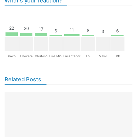
What's your reaction?
22
20
17
11
8
6
6
3
Bravo!
Chevere
Chistoso
Dios Mio!
Encantador
Lol
Malo!
Uff!
Related Posts