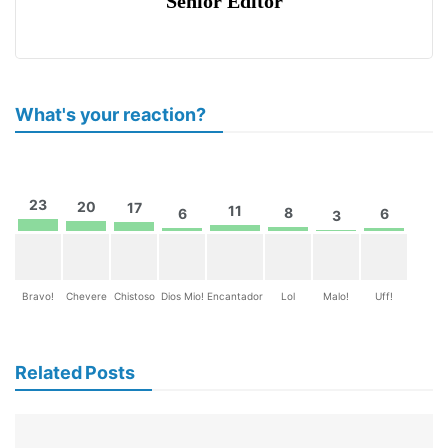
Senior Editor
What's your reaction?
23
20
17
11
8
6
6
3
Bravo!
Chevere
Chistoso
Dios Mio!
Encantador
Lol
Malo!
Uff!
Related Posts