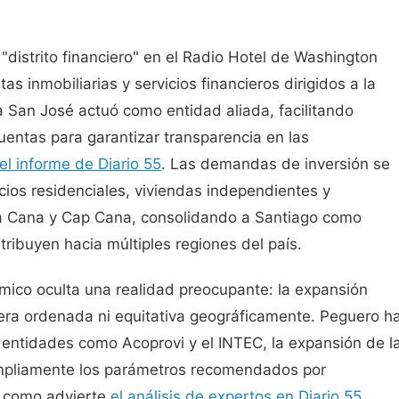
"distrito financiero" en el Radio Hotel de Washington
s inmobiliarias y servicios financieros dirigidos a la
 San José actuó como entidad aliada, facilitando
uentas para garantizar transparencia en las
el informe de Diario 55
. Las demandas de inversión se
cios residenciales, viviendas independientes y
ta Cana y Cap Cana, consolidando a Santiago como
tribuyen hacia múltiples regiones del país.
ico oculta una realidad preocupante: la expansión
nera ordenada ni equitativa geográficamente. Peguero h
entidades como Acoprovi y el INTEC, la expansión de l
ampliamente los parámetros recomendados por
, como advierte
el análisis de expertos en Diario 55
.