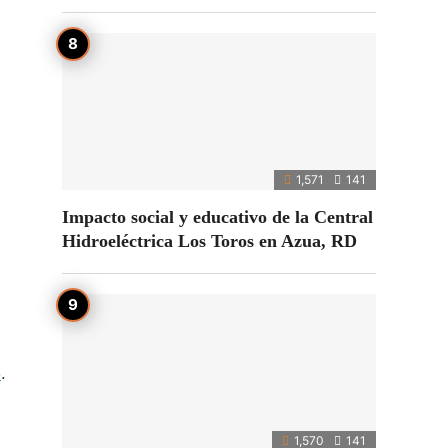
1,571
141
Impacto social y educativo de la Central
Hidroeléctrica Los Toros en Azua, RD
5
.
1,570
141