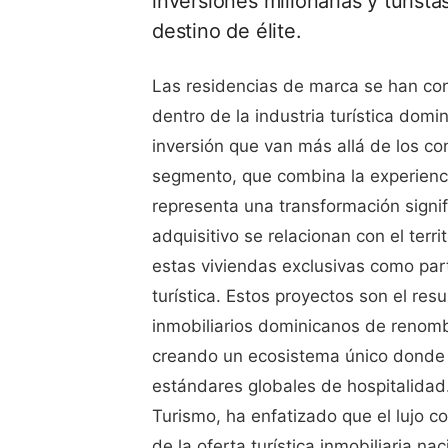
inversiones millonarias y turist
destino de élite.
Las residencias de marca se han c
dentro de la industria turística dom
inversión que van más allá de los co
segmento, que combina la experienci
representa una transformación signif
adquisitivo se relacionan con el terr
estas viviendas exclusivas como part
turística. Estos proyectos son el re
inmobiliarios dominicanos de renomb
creando un ecosistema único donde l
estándares globales de hospitalidad.
Turismo, ha enfatizado que el lujo c
de la oferta turística inmobiliaria n