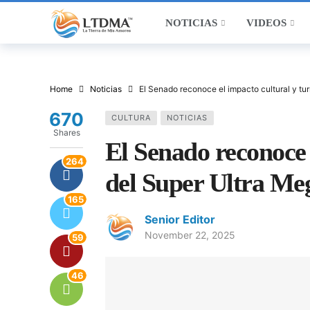
NOTICIAS
VIDEOS
Home
Noticias
El Senado reconoce el impacto cultural y t
670
CULTURA
NOTICIAS
Shares
El Senado reconoce e
264
del Super Ultra Me
165
Senior Editor
November 22, 2025
59
46