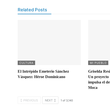
Related Posts
CULTURA
MI PUEBLO
El Intrépido Emeterio Sánchez
Griselda Res
Vásquez: Héroe Dominicano
Un proyecto 
impulsa el de
Moca
PREVIOUS
NEXT
1
of
3,140