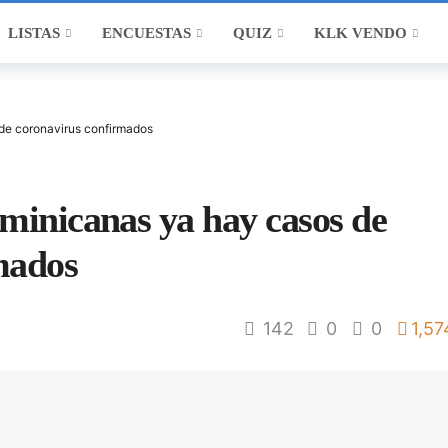
LISTAS
ENCUESTAS
QUIZ
KLK VENDO
 de coronavirus confirmados
minicanas ya hay casos de
mados
142
0
0
1,57