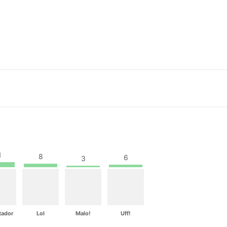
1
8
6
3
tador
Lol
Malo!
Uff!