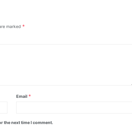
*
 are marked
*
Email
or the next time I comment.