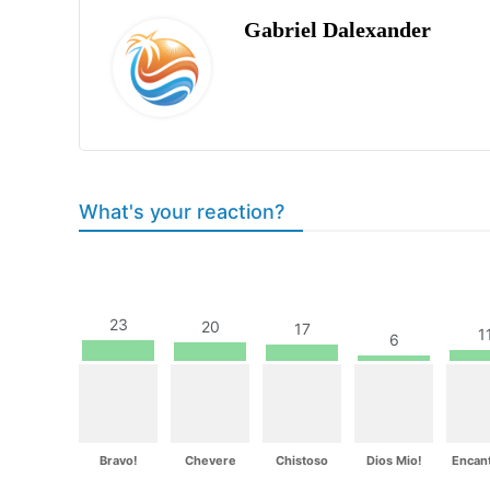
Gabriel Dalexander
What's your reaction?
23
20
17
1
6
Bravo!
Chevere
Chistoso
Dios Mio!
Encan