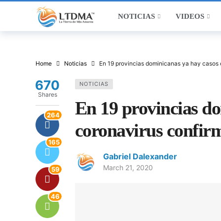
NOTICIAS
VIDEOS
Home
Noticias
En 19 provincias dominicanas ya hay casos
670
NOTICIAS
Shares
En 19 provincias do
264
coronavirus confir
165
Gabriel Dalexander
March 21, 2020
59
46