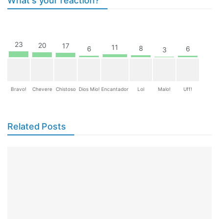
What's your reaction?
23
20
17
11
8
6
6
3
Bravo!
Chevere
Chistoso
Dios Mio!
Encantador
Lol
Malo!
Uff!
Related Posts