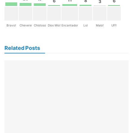
8
6
6
3
Bravo!
Chevere
Chistoso
Dios Mio!
Encantador
Lol
Malo!
Uff!
Related Posts