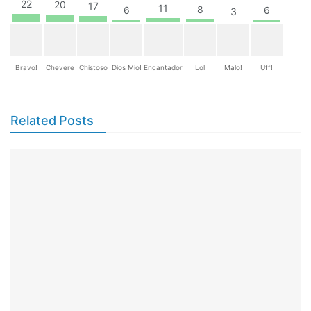
22
20
17
11
8
6
6
3
Bravo!
Chevere
Chistoso
Dios Mio!
Encantador
Lol
Malo!
Uff!
Related Posts