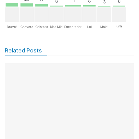
11
8
6
6
3
Bravo!
Chevere
Chistoso
Dios Mio!
Encantador
Lol
Malo!
Uff!
Related Posts