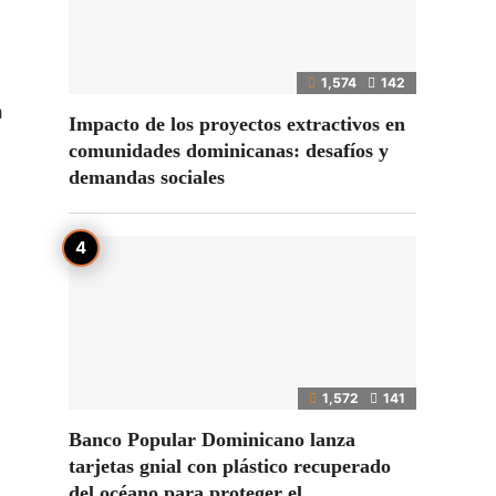
1,574
142
a
Impacto de los proyectos extractivos en
comunidades dominicanas: desafíos y
demandas sociales
1,572
141
Banco Popular Dominicano lanza
tarjetas gnial con plástico recuperado
del océano para proteger el