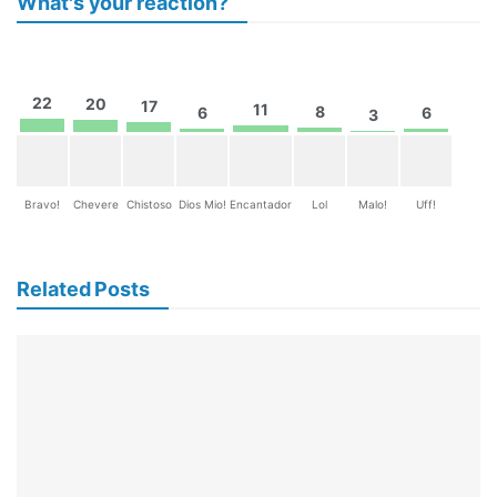
What's your reaction?
22
20
17
11
8
6
6
3
Bravo!
Chevere
Chistoso
Dios Mio!
Encantador
Lol
Malo!
Uff!
Related Posts