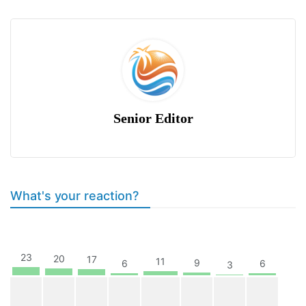
Senior Editor
What's your reaction?
23
20
17
11
9
6
6
3