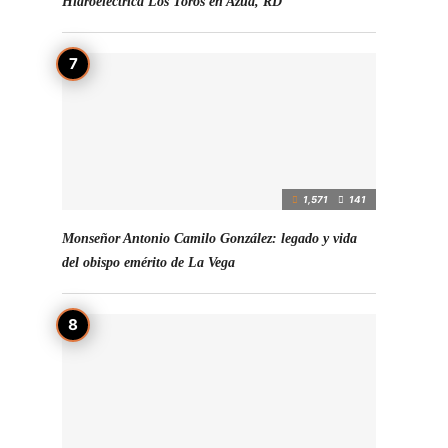
Hidroeléctrica Los Toros en Azua, RD
a
1,571
141
Monseñor Antonio Camilo González: legado y vida
del obispo emérito de La Vega