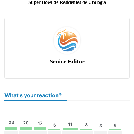
Super Bowl de Residentes de Urología
Senior Editor
What's your reaction?
23
20
17
11
8
6
6
3