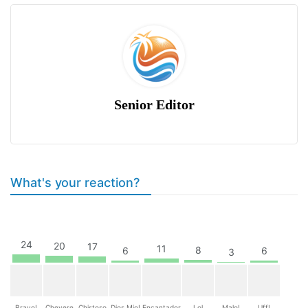
Senior Editor
What's your reaction?
24
20
17
11
8
6
6
3
Bravo!
Chevere
Chistoso
Dios Mio!
Encantador
Lol
Malo!
Uff!