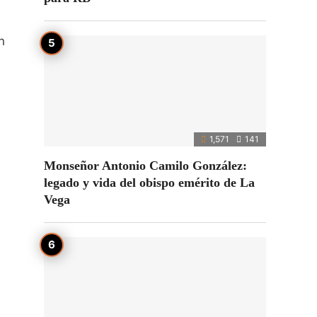
n
1,571
141
Monseñor Antonio Camilo González:
legado y vida del obispo emérito de La
Vega