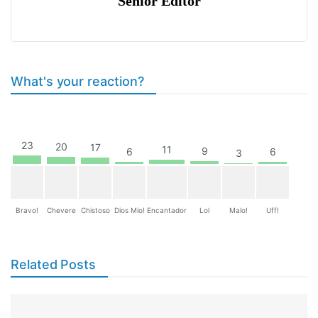
Senior Editor
What's your reaction?
23
20
17
11
9
6
6
3
Bravo!
Chevere
Chistoso
Dios Mio!
Encantador
Lol
Malo!
Uff!
Related Posts