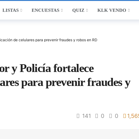
LISTAS
ENCUESTAS
QUIZ
KLK VENDO
rificación de celulares para prevenir fraudes y robos en RD
or y Policía fortalece
lares para prevenir fraudes y
141
0
0
1,56