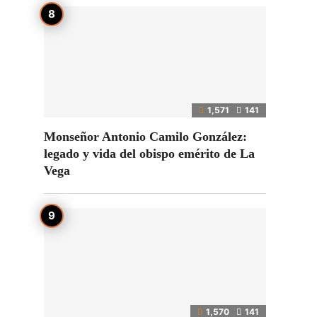
1,571
141
Monseñor Antonio Camilo González:
legado y vida del obispo emérito de La
Vega
1,570
141