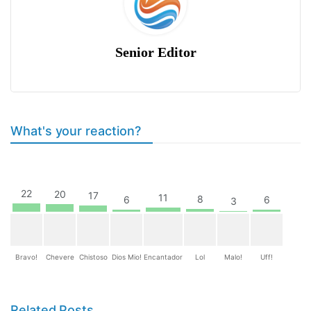
Senior Editor
What's your reaction?
22
20
17
11
8
6
6
3
Bravo!
Chevere
Chistoso
Dios Mio!
Encantador
Lol
Malo!
Uff!
Related Posts