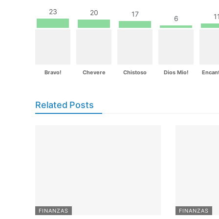
23
20
17
1
6
Bravo!
Chevere
Chistoso
Dios Mio!
Encan
Related Posts
FINANZAS
FINANZAS