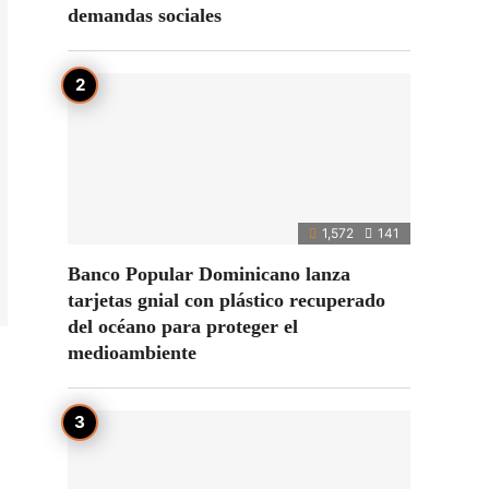
demandas sociales
1,572
141
Banco Popular Dominicano lanza
tarjetas gnial con plástico recuperado
del océano para proteger el
medioambiente