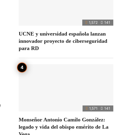
1,572
141
UCNE y universidad española lanzan
innovador proyecto de ciberseguridad
para RD
e
1,571
141
Monseñor Antonio Camilo González:
legado y vida del obispo emérito de La
Vega