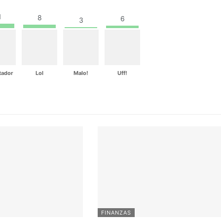
1
8
6
3
tador
Lol
Malo!
Uff!
FINANZAS