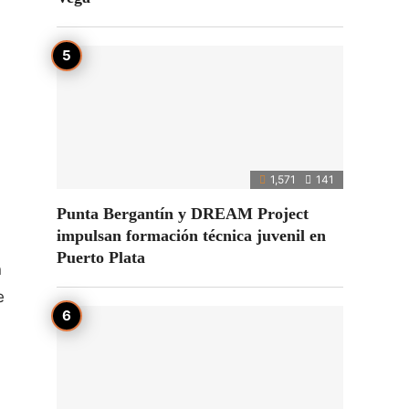
1,571
141
Punta Bergantín y DREAM Project
impulsan formación técnica juvenil en
Puerto Plata
n
e