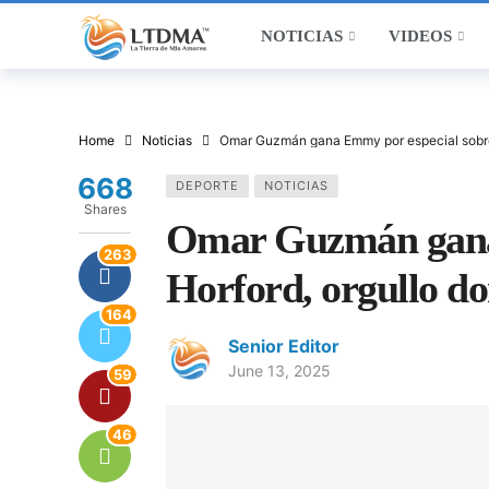
NOTICIAS
VIDEOS
Home
Noticias
Omar Guzmán gana Emmy por especial sobre 
668
DEPORTE
NOTICIAS
Shares
Omar Guzmán gana 
263
Horford, orgullo do
164
Senior Editor
June 13, 2025
59
46