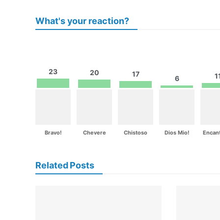
What's your reaction?
23
20
17
1
6
Bravo!
Chevere
Chistoso
Dios Mio!
Encan
Related Posts