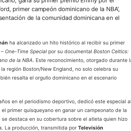
icano, gana su primer premio Emmy por el
rford, primer campeón dominicano de la NBA',
esentación de la comunidad dominicana en el
mán
ha alcanzado un hito histórico al recibir su primer
 – One-Time Special
por su documental
Boston Celtics:
ano de la NBA
. Este reconocimiento, otorgado durante l
la región Boston/New England, no solo celebra su
bién resalta el orgullo dominicano en el escenario
años en el periodismo deportivo, dedicó este especial a
, el primer quisqueyano en ganar un campeonato de la
 se destaca en su cobertura sobre el atleta quien hizo
a. La producción, transmitida por
Televisión