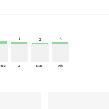
1
8
6
3
tador
Lol
Malo!
Uff!