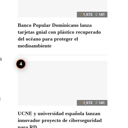
1,572
141
Banco Popular Dominicano lanza
tarjetas gnial con plástico recuperado
del océano para proteger el
medioambiente
a
l
1,572
141
UCNE y universidad española lanzan
innovador proyecto de ciberseguridad
para RD