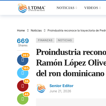
NOTICIAS
VIDEOS
Home
Noticias
Proindustria reconoce la trayectoria de Ped
669
FINANZAS
NOTICIAS
Shares
Proindustria recono
263
Ramón López Oliver 
165
del ron dominicano
59
Senior Editor
June 21, 2026
46