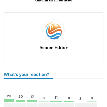
cultural en el Nordeste
Senior Editor
What's your reaction?
23
20
17
11
8
6
6
3