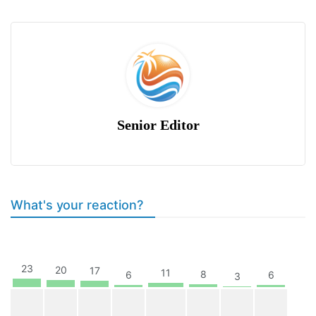
Senior Editor
What's your reaction?
23
20
17
11
8
6
6
3