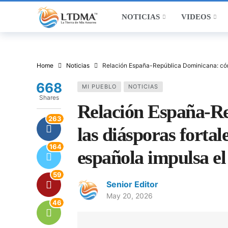
NOTICIAS
VIDEOS
Home
Noticias
Relación España-República Dominicana: cómo 
668
MI PUEBLO
NOTICIAS
Shares
Relación España-R
263
las diásporas fortal
164
española impulsa el
59
Senior Editor
May 20, 2026
46