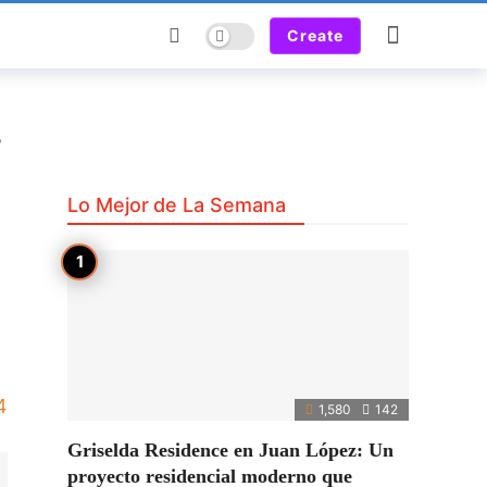
Dark mode
Create
o
Lo Mejor de La Semana
4
1,580
142
Griselda Residence en Juan López: Un
proyecto residencial moderno que