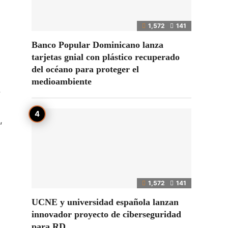
1,572
141
Banco Popular Dominicano lanza
tarjetas gnial con plástico recuperado
del océano para proteger el
medioambiente
.
,
1,572
141
UCNE y universidad española lanzan
innovador proyecto de ciberseguridad
para RD