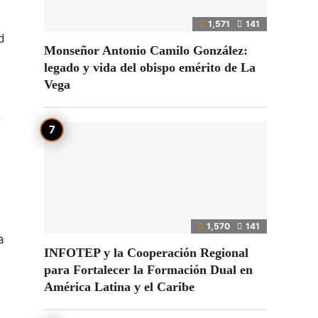
1,571
141
d
Monseñor Antonio Camilo González:
legado y vida del obispo emérito de La
Vega
o
1,570
141
a
INFOTEP y la Cooperación Regional
para Fortalecer la Formación Dual en
América Latina y el Caribe