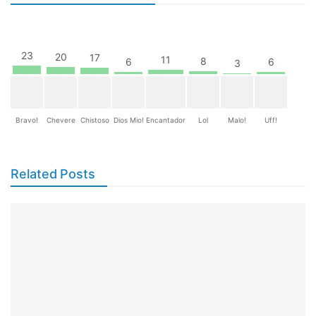
23
20
17
11
8
6
6
3
Bravo!
Chevere
Chistoso
Dios Mio!
Encantador
Lol
Malo!
Uff!
Related Posts