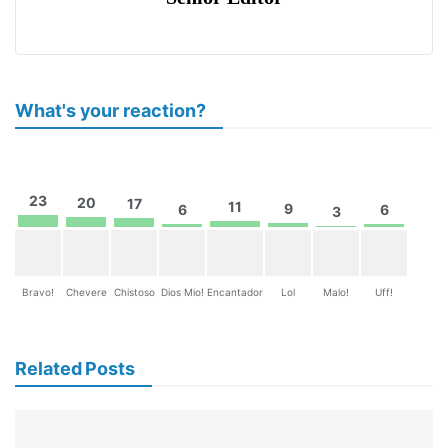
What's your reaction?
23
20
17
11
9
6
6
3
Bravo!
Chevere
Chistoso
Dios Mio!
Encantador
Lol
Malo!
Uff!
Related Posts